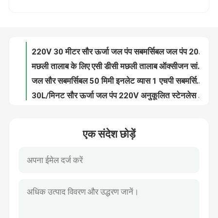
220V 30L/मिनट फ्लोटिंग सोलर वॉटर पंप 20kg एसएस सबमर्सिबल प्रकार
झींगा मछली तालाब के लिए 1.5 किलो फ्लोटिंग तालाब सौर ऑक्सीजनेटर
हमारे बारे में
220V 30 मीटर सौर ऊर्जा जल पंप सबमर्सिबल जल पंप 20 किग्रा
मछली तालाब के लिए एसी डीसी मछली तालाब ऑक्सीजन सांद्रक ऑक्सीजन जेनरेटर
कारखाना भ्रमण
जल सौर सबमर्सिबल 50 मिमी इनलेट व्यास 1 एचपी सबमर्सिबल पंप
30L/मिनट सौर ऊर्जा जल पंप 220V अनुकूलित स्टेनलेस स्टील जल पंप
गुणवत्ता नियंत्रण
5 मीटर ब्लैक लेक तालाब ऑक्सीजनेटर सौर ऑक्सीजन इम्पेलर बड़ा तालाब ऑक्सीजनेटर
14:1 16:1 औद्योगिक अपशिष्ट जल उपचार के लिए वर्म सर्ज एरेटर एक्वाकल्चर एरेटर
संपर्क करें
30 मीटर हेड 50 मिमी व्यास सनकल्चर सोलर 12 वी डीसी सोलर वॉटर पंप
एक संदेश छोड़ें
34आरपीएम सर्ज एरेटर फ्लोटिंग एरेटर्स अपशिष्ट जल उपचार 2.4 किग्रा/किलोवाट एचडीपीई फ्लोट के साथ
एक उद्धरण का अनुरोध करें
10W 1.5 किलो मछली तालाब ऑक्सीजनेटर टिकाऊ एबीएस सौर ऊर्जा संचालित ऑक्सीजनेटर
तालाबों के लिए 2.2 किलोवाट सौर ऊर्जा जल पंप आईएसओ सौर सबमर्सिबल पंप
मछली तालाब एक्वेरियम के लिए ABS 5m तालाब ऑक्सीजनेटर ऑक्सीजन आपूर्ति ऑक्सीजनेटर
पॉन्ड पैडल व्हील एरेटर
लहर बनाने की ताकत ≥70m/S² के लिए हाई स्पीड 34rpm सर्ज एरेटर मछली पालन
20 किलो सौर जल पंप Upsc 50dB शोर स्तर 220V 1 एचपी सौर जल पंप
एक्वाकल्चर पैडल व्हील एरेटर