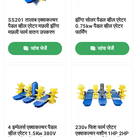
हमारे बारे में
SS201 तालाब एक्वाकल्चर
झींगा सोलर पैडल व्हील एरेटर
पैडल व्हील एरेटर मछली झींगा
0.75kw पैडल व्हील एरेटर
मछली फार्म वातन उपकरण
फार्मिंग
कारखाना भ्रमण
जांच भेजें
जांच भेजें
गुणवत्ता नियंत्रण
संपर्क करें
एक उद्धरण का अनुरोध करें
पॉन्ड पैडल व्हील एरेटर
4 इम्पेलर्स एक्वाकल्चर पैडल
230v फिश फार्म एरेटर
व्हील एरेटर 1.5Kw 380V
एक्वाकल्चर मशीन 1HP 2HP
एक्वाकल्चर पैडल व्हील एरेटर