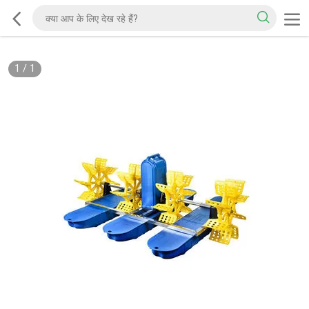
1
/
1