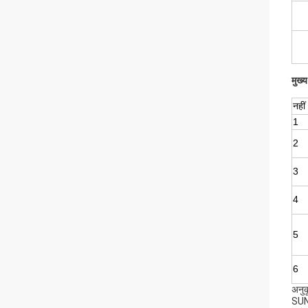
मुख्
नहीं
1
2
3
4
5
6
अनुक
SUNO