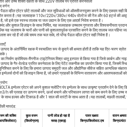
ोर और उच्च शक्ति दक्षता के साथ 220V तालाब पंप प्ररित करनेवाला
द वर्णन:
ड पैडल व्हील एरेटर छोटे तालाबों और जल सुविधाओं को ऑक्सीजनयुक्त करने के लिए एकदम सही 
ित करता है।यह जलवाहक 110v/220v/380v/440v वोल्टेज की रेंज और 60 हर्ट्ज की आवृत्ति 
है, जो इसे एक स्वस्थ तालाब या जल उद्यान के लिए एक आदर्श निवेश बनाता है।
ेमंद और कुशल डिज़ाइन के साथ निर्मित, यह जलवाहक उच्चतम गुणवत्ता और विश्वसनीयता प्रदान क
बल्कि यह जलाशय के चारों ओर पानी को कुशलतापूर्वक प्रसारित करने के लिए तालाब जल पहिया
लाश कर रहे हैं जो लंबे समय तक चल सके, तो पॉन्ड पैडल व्हील एरेटर सही निवेश है।
ताएँ:
 उत्पाद के अंतर्निर्मित रक्षक में स्वचालित रूप से कूदने की क्षमता होती है ताकि यह त्रि-चरण स्
 सके।
 का निर्माण क्रोमियम-मैंगनीज-टाइटेनियम मिश्र धातु इस्पात से किया गया है जिसे कार्बन और ना
े उत्पाद के गैर-वेल्डेड प्ररित करनेवाला के लिए पेटेंट तकनीक का उपयोग किया गया है, जिसमें स्थिर
ुनिश्चित करने के लिए कि हमारा उत्पाद समुद्री जल और औद्योगिक सीवेज सहित अत्यधिक संक्षारक वा
ल इम्पेलर्स दोनों को डिजाइन किया है, जो हमारे ग्राहकों के विभिन्न वातावरण और आवश्यकताओं को
्रयोग:
LTA इम्पेलर एरेटर को अपने कुशल फ्लोटिंग पंप इम्पेलर के साथ उत्कृष्ट प्रदर्शन देने के लि
3/h की प्रवाह दर उत्पन्न करने, ऊर्जा बचाने और परिचालन लागत को कम करने के लिए उच्च
के साथ हल्का और टिकाऊ है और 1 साल की वारंटी के साथ आता है।यह तालाबों, मछली तालाबों, जल
की मापदंड:
ंजन की शक्ति
कुल वजन
पानी लोड हो रहा है
पावर दक्षता
वातन क्षमता
आर/किलोवाट)
(किलोग्राम)
सतह (एकड़)
किग्रा/किलोवाट.एच
किग्रा/घंटा