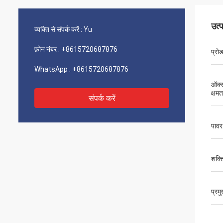
उत्
व्यक्ति से संपर्क करें :
Yu
फ़ोन नंबर :
+8615720687876
प्रो
WhatsApp :
+8615720687876
ऑक्स
क्षमत
संपर्क करें
पावर
शक्त
प्रम