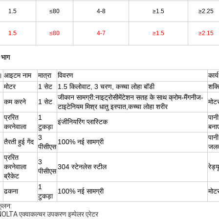
1.5
≤80
4-8
≥1.5
≥2.25
1.5
≤80
4-7
≥1.5
≥2.15
य भाग
।
आइटम नाम
मात्रा
विवरण
कार्य
मोटर
1 सेट
1.5 किलोवाट, 3 चरण, कच्चा लोहा बॉडी
शक्त
जी
कान सामग्री:
नाइट्रोसीमेंटेशन सतह के साथ क्रोम-मैंगनीज-
कम करने
1 सेट
मोट
टाइटेनियम मिश्र धातु इस्पात
,
कच्चा लोहा शरीर
प्ररित
1
पानी
इंजीनियरिंग प्लास्टिक
करनेवाला
टुकड़ा
बनाए
3
पानी
तैरती हुई गेंद
100% नई सामग्री
पीसीएस
जलव
प्ररित
3
करनेवाला
304 स्टेनलेस स्टील
रेड्
पीसीएस
ब्रैकेट
1
ढकना
1
00% नई सामग्री
मोटर
टुकड़ा
ूलन:
LTA एक्वाकल्चर उपकरण इम्पेलर एरेटर