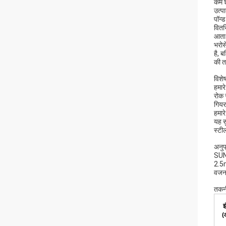
कम श
उत्पा
पॉन्
वितर
आता 
भरोस
है, 
की त
विशेष
हमारे
रोक
गियर
हमार
यह स
स्टी
अनुप
SUNO
2.5m
वजन 
तकनी
इ
(