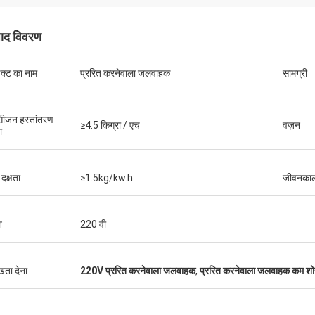
पाद विवरण
डक्ट का नाम
प्ररित करनेवाला जलवाहक
सामग्री
ीजन हस्तांतरण
≥4.5 किग्रा / एच
वज़न
ा
 दक्षता
≥1.5kg/kw.h
जीवनका
ि
220 वी
ुखता देना
220V प्ररित करनेवाला जलवाहक
,
प्ररित करनेवाला जलवाहक कम श