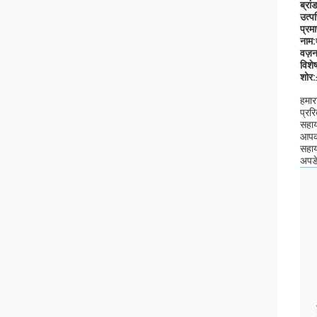
ब्रां
उत्पत
प्रम
नाम:
वज़न
विशेष
शोर:
हमार
प्रर
सहाय
आपकी
सहाय
अपडे